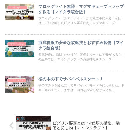
フロッグライト無限！マグマキューブトラップ
マインクラフト
を作る【マイクラ統合版】
フロッグライト（カエルライト）が無限に手に入る！今回
は、以前攻略したピグリン要塞にあるマグマキューブ...
海底神殿の安全な攻略法とおすすめ装備【マイ
サバイバル
クラ統合版】
海底神殿に挑戦したいけど、装備やルートに不安がある？こ
の記事では、マインクラフトの海底神殿をスムーズ...
桜の木の下でサバイバルスタート！
サバイバル
桜の木の下を拠点にしてサバイバルモードを始めました。ド
キドキわくわく。まずは、周囲を探索しながら材料...
ピグリン要塞とは？4種類の構造、装
備と持ち物【マインクラフト】