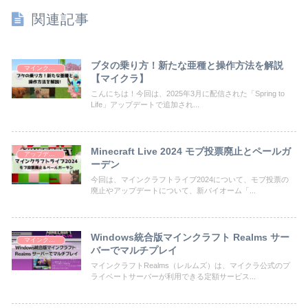
関連記事
ブタの乗り方！新たな亜種と操作方法を解説
マインクラフト
【マイクラ】
こんにちは！今回は、2025年3月に配信された「Spring to
Life」アップデートで追加され...
Minecraft Live 2024 モブ投票廃止とペールガ
アップデート
ーデン
​今回は、マインクラフトライブ2024について、モブ投票の
廃止やアップデートについて、新バイオーム「...
Windows統合版マインクラフト Realms サー
マインクラフト
バーでマルチプレイ
マインクラフトRealms（レルムズ）は、マイクラ公式のプ
ライベートサーバーが利用できる定額サービス...